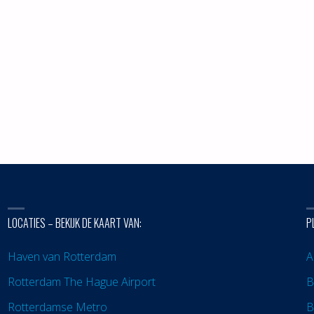
LOCATIES – BEKIJK DE KAART VAN:
P
Haven van Rotterdam
A
Rotterdam The Hague Airport
B
Rotterdamse Metro
B