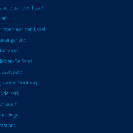
apelle aan den IJssel
elft
rimpen aan den IJssel
ansingerland
aassluis
idden-Delfland
issewaard
ijnacker-Nootdorp
idderkerk
chiedam
laardingen
estland