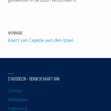
gemeenten in de buurt verbonden is.
VORIGE
Kaart van Capelle aan den IJssel
STADSDELEN – BEKIJK DE KAART VAN:
Charlois
Delfshaven
Feijenoord