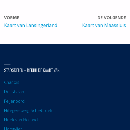
VORIGE
DE VOLGENDE
Kaart van Lansingerland
Kaart van Maassluis
STADSDELEN – BEKIJK DE KAART VAN:
Charlois
Delfshaven
Feijenoord
Hillegersberg-Schiebroek
Hoek van Holland
Hoogvliet